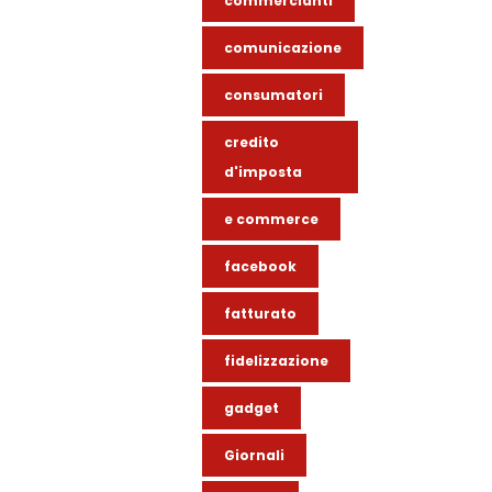
commercianti
comunicazione
consumatori
credito
d'imposta
e commerce
facebook
fatturato
fidelizzazione
gadget
Giornali