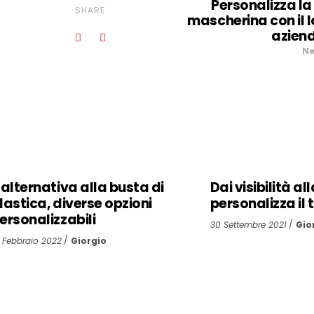
Personalizza la
SHARE
mascherina con il 
azien
Ne
’alternativa alla busta di
Dai visibilità a
lastica, diverse opzioni
personalizza il 
ersonalizzabili
30 Settembre 2021
Gio
 Febbraio 2022
Giorgio