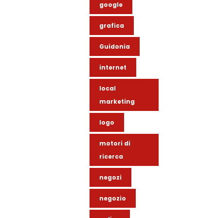
google
grafica
Guidonia
internet
local
marketing
logo
motori di
ricerca
negozi
negozio