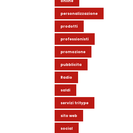
online
personalizzazione
prodotti
professionisti
promozione
pubblicita
Radio
saldi
servizi tritype
sito web
social