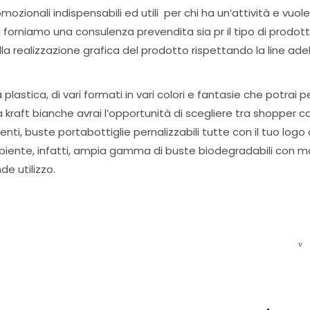
ionali indispensabili ed utili per chi ha un’attività e vuole 
oi forniamo una consulenza prevendita sia pr il tipo di prodot
a realizzazione grafica del prodotto rispettando la line ade
lastica, di vari formati in vari colori e fantasie che potrai 
ta kraft bianche avrai l’opportunità di scegliere tra shopper c
nti, buste portabottiglie pernalizzabili tutte con il tuo logo
biente, infatti, ampia gamma di buste biodegradabili con m
de utilizzo.