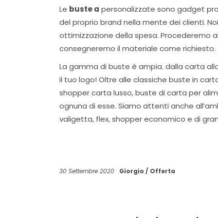
Le
buste a
personalizzate sono gadget promoz
del proprio brand nella mente dei clienti. N
ottimizzazione della spesa. Procederemo all
consegneremo il materiale come richiesto.
La gamma di buste è ampia. dalla carta alla p
il tuo logo! Oltre alle classiche buste in car
shopper carta lusso, buste di carta per alime
ognuna di esse. Siamo attenti anche all’am
valigetta, flex, shopper economico e di gran
30 Settembre 2020
Giorgio
Offerta