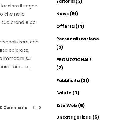
Editoria
(3)
lasciare il segno
to che nella
News
(91)
l tuo brand e poi
Offerta
(14)
Personalizzazione
personalizzare con
(5)
arta colorate,
 o immagini su
PROMOZIONALE
anico bucato,
(7)
Pubblicità
(21)
Salute
(3)
Sito Web
(5)
0 Comments
0
Uncategorized
(6)