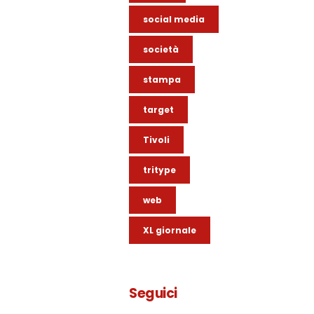
social media
società
stampa
target
Tivoli
tritype
web
XL giornale
Seguici