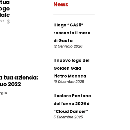
 tua
News
logo
dale
xt
Il logo “GA26”
racconta il mare
di Gaeta
12 Gennaio 2026
Il nuovo logo del
Golden Gala
Pietro Mennea
lla tua azienda:
19 Dicembre 2025
tuo 2022
rgio
Il colore Pantone
dell’anno 2026 è
“Cloud Dancer”
5 Dicembre 2025