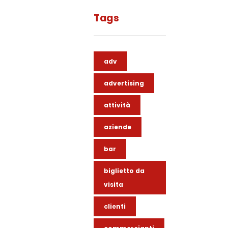
Tags
adv
advertising
attività
aziende
bar
biglietto da
visita
clienti