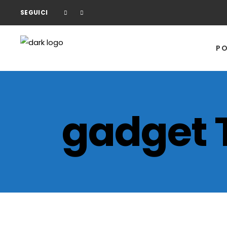
SEGUICI
PO
gadget 