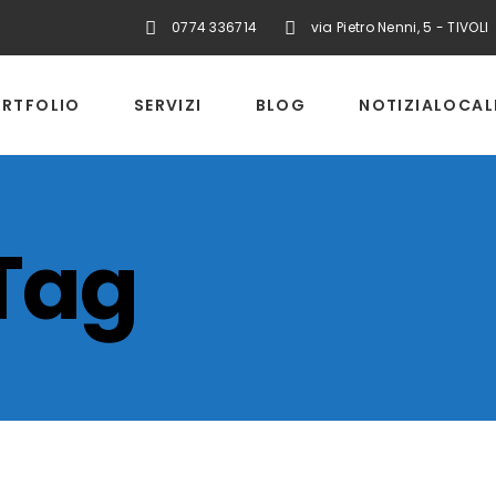
0774 336714
via Pietro Nenni, 5 - TIVOLI
RTFOLIO
SERVIZI
BLOG
NOTIZIALOCAL
Tag