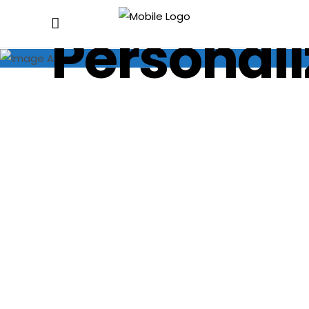
Personali
Catalogo
Tuffati
2025-
nei
2026:
saldi
Prodotti
estivi: