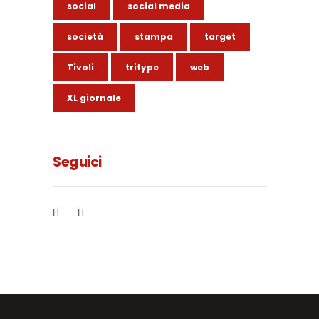
social
social media
società
stampa
target
Tivoli
tritype
web
XL giornale
Seguici