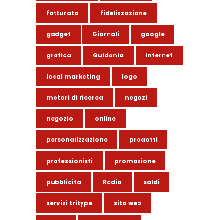
fatturato
fidelizzazione
gadget
Giornali
google
grafica
Guidonia
internet
local marketing
logo
motori di ricerca
negozi
negozio
online
personalizzazione
prodotti
professionisti
promozione
pubblicita
Radio
saldi
servizi tritype
sito web