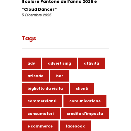
Il colore Pantone dell’anno 2026 è
“Cloud Dancer”
5 Dicembre 2025
Tags
adv
advertising
attività
aziende
bar
biglietto da visita
clienti
commercianti
comunicazione
consumatori
credito d'imposta
e commerce
facebook