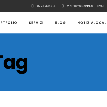
0774 336714
via Pietro Nenni, 5 - TIVOLI
RTFOLIO
SERVIZI
BLOG
NOTIZIALOCAL
Tag