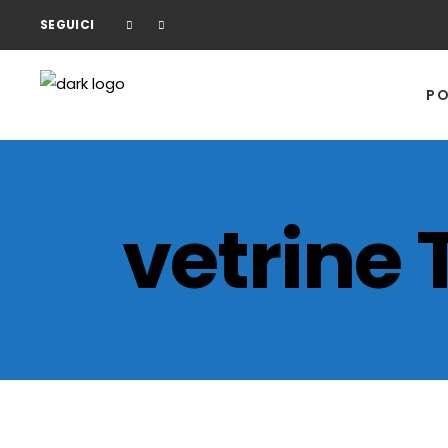
SEGUICI
PO
vetrine 