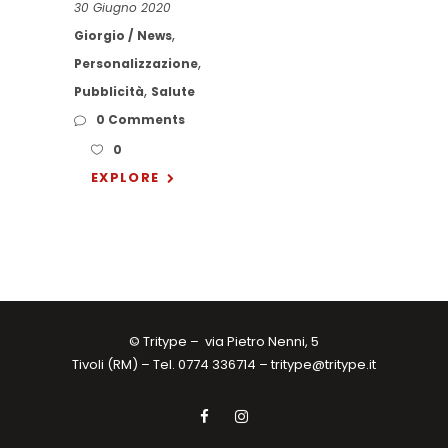
30 Giugno 2020
,
Giorgio
News
,
Personalizzazione
,
Pubblicità
Salute
0 Comments
0
EXPLORE
© Tritype –
via Pietro Nenni, 5
Tivoli (RM) – Tel. 0774 336714 –
tritype@tritype.it