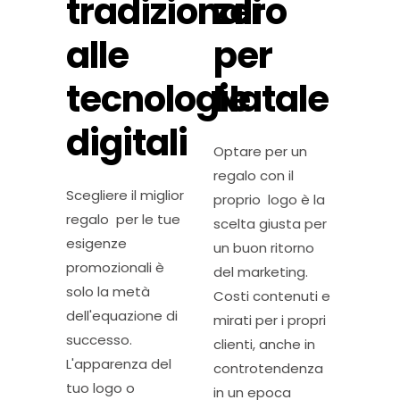
tradizionali
zero
alle
per
tecnologie
Natale
digitali
Optare per un
regalo con il
Scegliere il miglior
proprio logo è la
regalo per le tue
scelta giusta per
esigenze
un buon ritorno
promozionali è
del marketing.
solo la metà
Costi contenuti e
dell'equazione di
mirati per i propri
successo.
clienti, anche in
L'apparenza del
controtendenza
tuo logo o
in un epoca