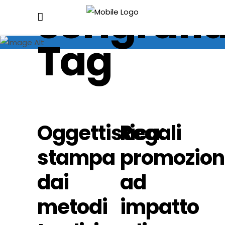
serigrafi
Tag
Oggettistica:
Regali
stampa
promozion
dai
ad
metodi
impatto