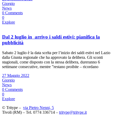
Giorgio
News
0 Comments
0
Explore
Dal 2 luglio in arrivo i saldi estivi: pianifica la
pubblicità
Sabato 2 luglio è la data scelta per l’inizio dei saldi estivi nel Lazio
dalla Giunta regionale che ha approvato la delibera. Gli sconti
stagionali, come disposto con la stessa delibera, dureranno 6
settimane consecutive, mentre ”restano proibite – ricordano
27 Maggio 2022
Giorgio
News
0 Comments
0
Explore
© Tritype –
via Pietro Nenni, 5
Tivoli (RM) – Tel. 0774 336714 –
tritype@tritype.it