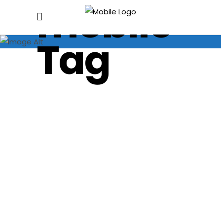
mobile
Tag
La tua
Azienda
in
tasca: