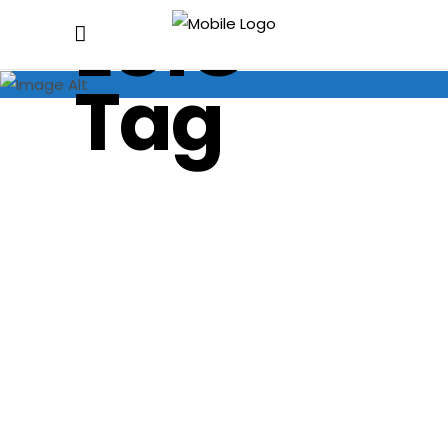
LUIG
Tag
Riprendiamoci
il
Futuro
È stato