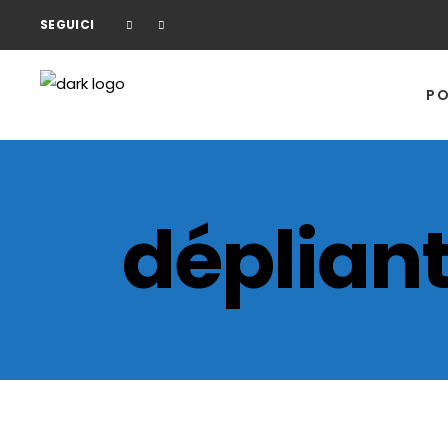
SEGUICI
PO
déplian