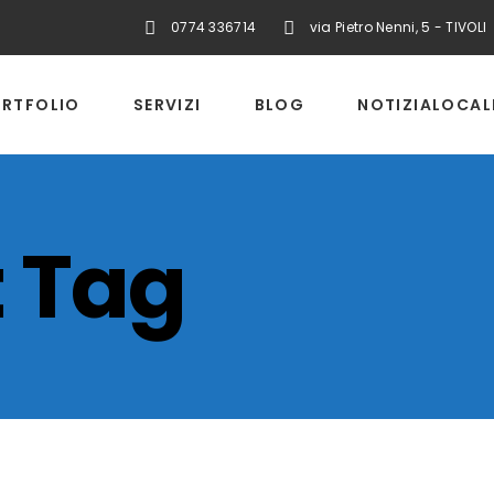
0774 336714
via Pietro Nenni, 5 - TIVOLI
RTFOLIO
SERVIZI
BLOG
NOTIZIALOCAL
t Tag