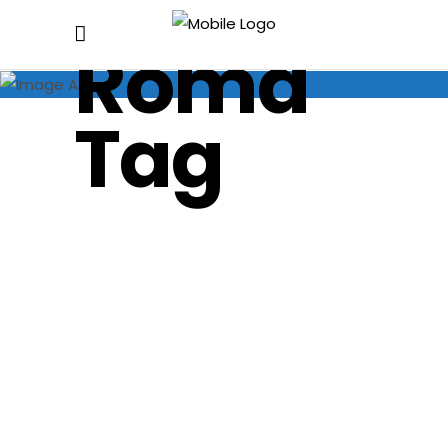
basiliche
Roma
Tag
“Pellegrini
di
speranza”,
il logo