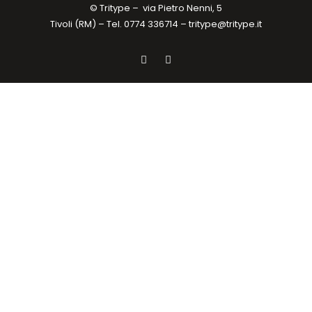
© Tritype –
via Pietro Nenni, 5
Tivoli (RM) – Tel. 0774 336714 –
tritype@tritype.it