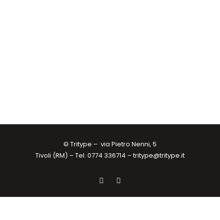
© Tritype –
via Pietro Nenni, 5
Tivoli (RM) – Tel. 0774 336714 –
tritype@tritype.it