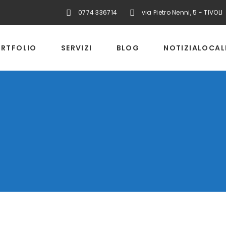
0774 336714
via Pietro Nenni, 5 - TIVOLI
RTFOLIO
SERVIZI
BLOG
NOTIZIALOCAL