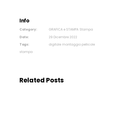
Info
Category:
GRAFICA e STAMPA
Stampa
Date:
29 Dicembre 2022
Tags:
digitale
montaggio pellicole
stampa
Related Posts