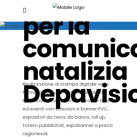
digitale
per la
comunic
natalizia
Depavisi
Realizzazione di stampa digitale varie
formato nei punti vendita del cliente.
Promuovi la tua Azienda durante fiere
ed eventi con striscioni e banner PVC,
espositori da terra, da banco, roll up,
totem pubblicitari, expobanner a prezzi
ragionevoli.