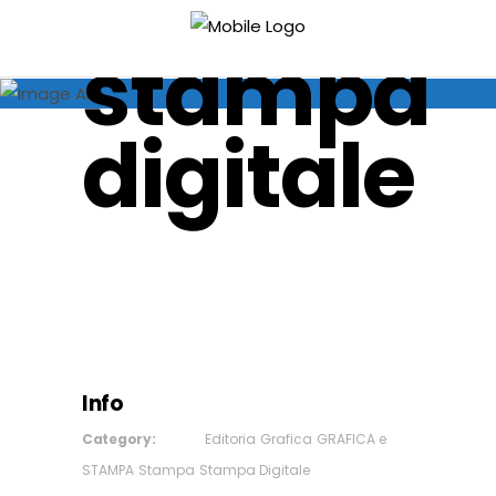
Locandin
stampa
digitale
Info
Category:
Editoria
Grafica
GRAFICA e
STAMPA
Stampa
Stampa Digitale