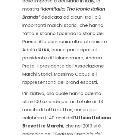
delle Imprese e del Made in Italy, la
mostra
“Identitalia, The Iconic Italian
Brands”
dedicata ad alcuni tra i più
importanti marchi storici, che hanno
fatto e stanno facendo la storia del
Paese. Alla cerimonia, oltre al ministro
Adolfo
Urso
, hanno partecipato il
presidente di Unioncamere, Andrea
Prete, il presidente dell’Associazione
Marchi Storici, Massimo Caputi e i
rappresentanti dei brand esposti.
L’iniziativa, alla quale hanno aderito
oltre 100 aziende per un totale di 113
marchi di tutti i settori, nasce per
celebrare i 140 anni dell’
Ufficio Italiano
Brevetti e Marchi
, che nel 2019 si è
arricchito del
“Registro Speciale dei