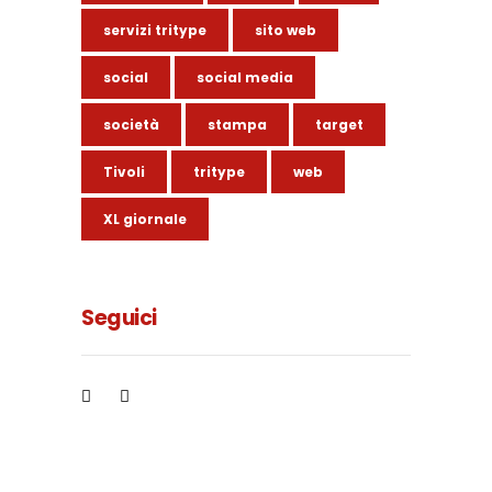
servizi tritype
sito web
social
social media
società
stampa
target
Tivoli
tritype
web
XL giornale
Seguici