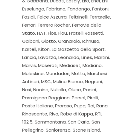
& Gabbana, Ducati, Eataly, Eko, Enel, Eni,
Esselunga, Fabriano, Fandango, Fantoni,
Fazioli, Felce Azzurra, Feltrinelli, Ferrarelle,
Ferrari, Ferrero Rocher, Ferrovie dello
Stato, FIAT, Flos, Flou, Fratelli Rossetti,
Galbani, Giotto, Granarolo, Ichnusa,
Kartell, Kiton, La Gazzetta dello Sport,
Lancia, Lavazza, Leonardo, Lines, Martini,
Marvis, Maserati, Mediaset, Modiano,
Moleskine, Mondadori, Motta, Marchesi
Antinori, MSC, Mulino Bianco, Negroni,
Nexi, Nonino, Nutella, Oluce, Panini,
Parmigiano Reggiano, Persol, Pirelli,
Poste Italiane, Proraso, Pupa, Rai, Rana,
Rinascente, Riva, Robe di Kappa, RTL
102.5, Sammontana, San Carlo, San
Pellegrino, Sanlorenzo, Stone Island,