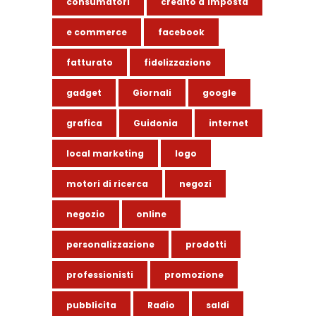
consumatori
credito d'imposta
e commerce
facebook
fatturato
fidelizzazione
gadget
Giornali
google
grafica
Guidonia
internet
local marketing
logo
motori di ricerca
negozi
negozio
online
personalizzazione
prodotti
professionisti
promozione
pubblicita
Radio
saldi