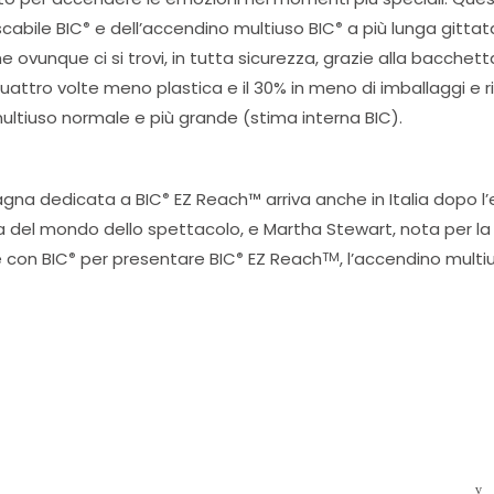
scabile BIC
e dell’accendino multiuso BIC
a più lunga gittat
®
®
ovunque ci si trovi, in tutta sicurezza, grazie alla bacchett
uattro volte meno plastica e il 30% in meno di imballaggi e r
multiuso normale e più grande (stima interna BIC).
agna dedicata a BIC
EZ Reach™ arriva anche in Italia dopo 
®
na del mondo dello spettacolo, e Martha Stewart, nota per l
e con BIC
per presentare BIC
EZ Reach
, l’accendino mult
®
®
TM