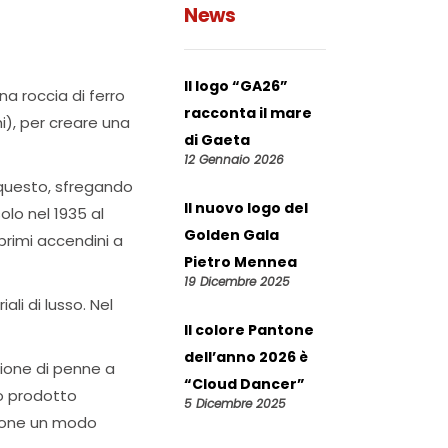
News
Il logo “GA26”
na roccia di ferro
racconta il mare
i), per creare una
di Gaeta
12 Gennaio 2026
 questo, sfregando
Il nuovo logo del
olo nel 1935 al
Golden Gala
primi accendini a
Pietro Mennea
19 Dicembre 2025
li di lusso. Nel
Il colore Pantone
dell’anno 2026 è
zione di penne a
“Cloud Dancer”
to prodotto
5 Dicembre 2025
ersone un modo