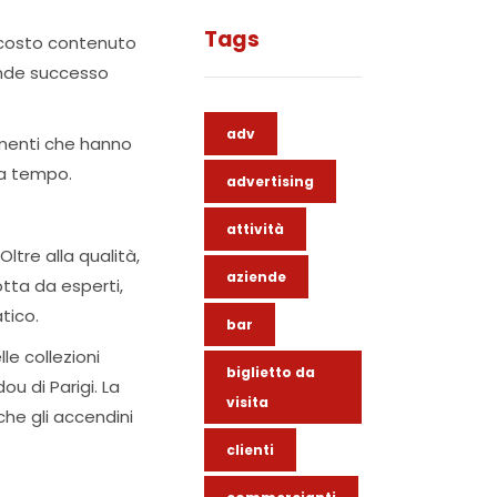
Tags
o costo contenuto
ande successo
adv
lementi che hanno
za tempo.
advertising
attività
ltre alla qualità,
aziende
tta da esperti,
tico.
bar
le collezioni
biglietto da
u di Parigi. La
visita
che gli accendini
clienti