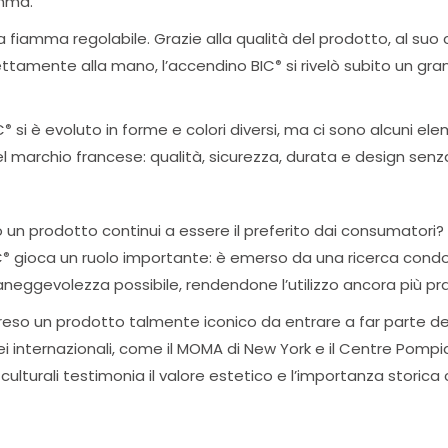
amma.
 fiamma regolabile. Grazie alla qualità del prodotto, al su
fettamente alla mano, l’accendino BIC
si rivelò subito un gr
®
C
si è evoluto in forme e colori diversi, ma ci sono alcuni e
®
l marchio francese: qualità, sicurezza, durata e design sen
 un prodotto continui a essere il preferito dai consumatori? O
C
gioca un ruolo importante: è emerso da una ricerca condo
®
eggevolezza possibile, rendendone l’utilizzo ancora più pra
reso un prodotto talmente iconico da entrare a far parte del
i internazionali, come il MOMA di New York e il Centre Pompido
culturali testimonia il valore estetico e l’importanza storica 