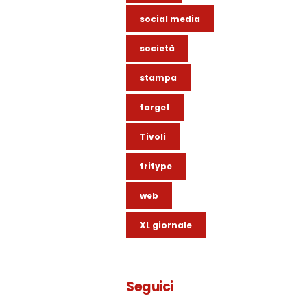
social media
società
stampa
target
Tivoli
tritype
web
XL giornale
Seguici