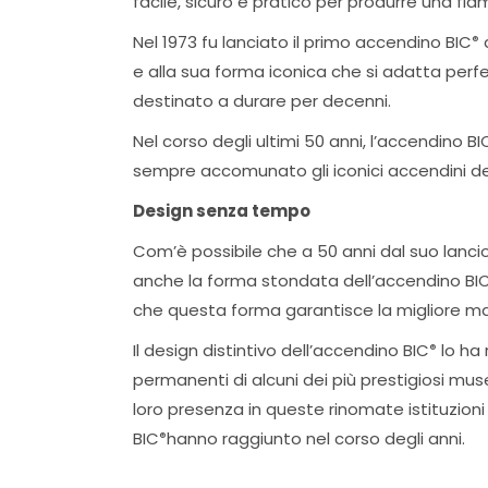
facile, sicuro e pratico per produrre una fi
Nel 1973 fu lanciato il primo accendino BIC
a
®
e alla sua forma iconica che si adatta per
destinato a durare per decenni.
Nel corso degli ultimi 50 anni, l’accendino BI
sempre accomunato gli iconici accendini de
Design senza tempo
Com’è possibile che a 50 anni dal suo lancio
anche la forma stondata dell’accendino BI
che questa forma garantisce la migliore man
Il design distintivo dell’accendino BIC
lo ha 
®
permanenti di alcuni dei più prestigiosi muse
loro presenza in queste rinomate istituzioni 
BIC
hanno raggiunto nel corso degli anni.
®