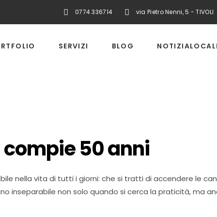
0774 336714
via Pietro Nenni, 5 - TIVOLI
RTFOLIO
SERVIZI
BLOG
NOTIZIALOCAL
® compie 50 anni
 nella vita di tutti i giorni: che si tratti di accendere le ca
gno inseparabile non solo quando si cerca la praticità, ma 
.