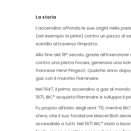
La storia
L’accendino affonda le sue origini nella pre
(ad esempio la pirite) contro un pezzo di se
scintilla attraverso l’impatto.
Alla fine del 18° secolo, grazie all’invenz
contro una pietra focaia, generava una scint
francese Henri Pingeot. Qualche anno dopo, M
gas con il marchio Flaminaire.
Nel 1947, il primo accendino a gas al mondo è
1971, BIC
acquista Flaminaire e sviluppa il 
®
Fu proprio all’inizio degli anni ’70, mentre BIC
sfera, che il suo fondatore Marcel Bich dec
accessibile a tutti. Nel 1971 BIC
iniziò a lav
®