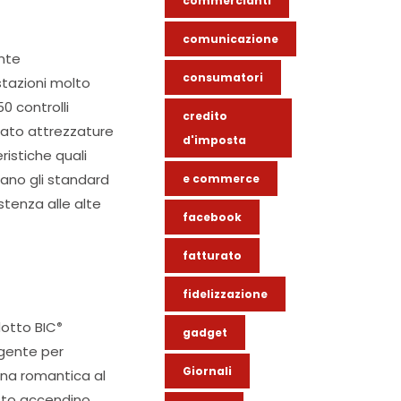
commercianti
comunicazione
ente
consumatori
stazioni molto
0 controlli
credito
ato attrezzature
d'imposta
ristiche quali
ano gli standard
e commerce
istenza alle alte
facebook
fatturato
fidelizzazione
dotto BIC
®
gadget
igente per
Giornali
cena romantica al
esto accendino