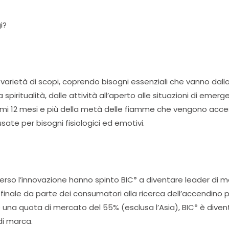
i?
arietà di scopi, coprendo bisogni essenziali che vanno dalla
 spiritualità, dalle attività all’aperto alle situazioni di emer
timi 12 mesi e più della metà delle fiamme che vengono acc
ate per bisogni fisiologici ed emotivi.
erso l’innovazione hanno spinto BIC
a diventare leader di m
®
inale da parte dei consumatori alla ricerca dell’accendino p
 e una quota di mercato del 55% (esclusa l’Asia), BIC
è divent
®
di marca.