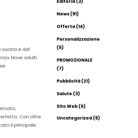
Editoria
(3)
News
(91)
Offerta
(14)
Personalizzazione
(5)
 cucina e dal
genza. Nove adulti
PROMOZIONALE
ese
(7)
Pubblicità
(21)
Salute
(3)
Sito Web
(5)
ercato,
erfetto. Con oltre
Uncategorized
(6)
ato il principale