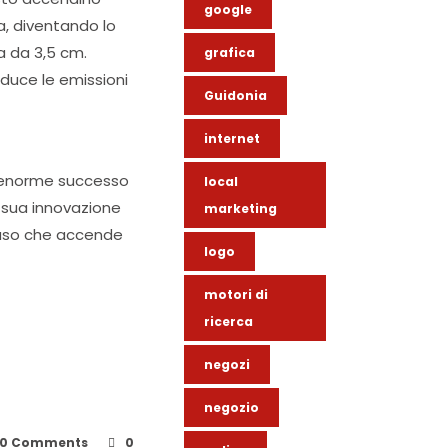
google
a, diventando lo
a da 3,5 cm.
grafica
iduce le emissioni
Guidonia
internet
l’enorme successo
local
a sua innovazione
marketing
iuso che accende
logo
motori di
ricerca
negozi
negozio
0 Comments
0