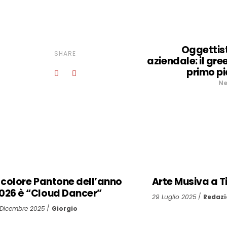
Oggettis
SHARE
aziendale: il gree
primo p
Ne
l colore Pantone dell’anno
Arte Musiva a Ti
026 è “Cloud Dancer”
29 Luglio 2025
Redazi
 Dicembre 2025
Giorgio