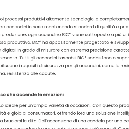
i suoi processi produttivi altamente tecnologici e completam
urre accendini in serie mantenendo standard di qualità e pre
 di produzione, ogni accendino BIC
viene sottoposto a più di 5
®
sso produttivo. BIC
ha appositamente progettato e svilupp
®
 digitali in grado di misurare con estrema precisione caratte
nimento. Tutti gli accendini tascabili BIC
soddisfano o super
®
iliscono i requisiti di sicurezza per gli accendini, come la res
a, resistenza alle cadute.
iuso che accende le emozioni
o ideale per un’ampia varietà di occasioni. Con questo pro
tà e gioia ai consumatori, offrendo loro una soluzione intell
nza bruciarsi le dita. Dall’accensione di una candela per una 
tto per accendere le emozioni nei momenti più speciali. Qu