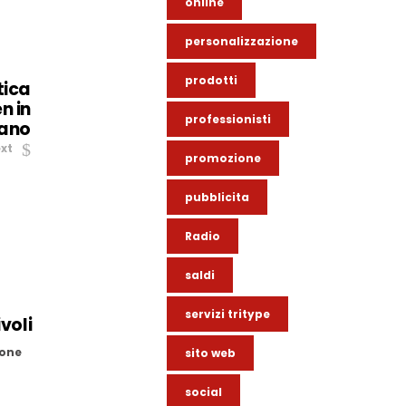
online
personalizzazione
prodotti
tica
n in
professionisti
iano
xt
promozione
pubblicita
Radio
saldi
servizi tritype
voli
one
sito web
social