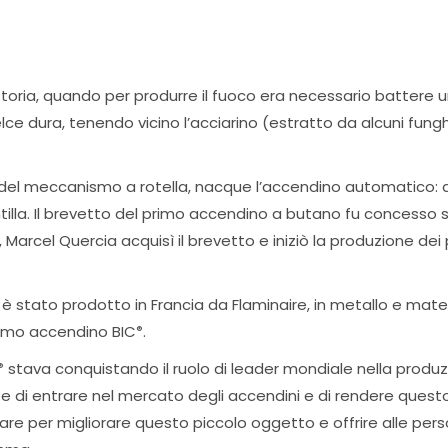
istoria, quando per produrre il fuoco era necessario battere u
lce dura, tenendo vicino l’acciarino (estratto da alcuni fungh
ione del meccanismo a rotella, nacque l’accendino automatico:
illa. Il brevetto del primo accendino a butano fu concesso s
arcel Quercia acquisì il brevetto e iniziò la produzione dei 
 stato prodotto in Francia da Flaminaire, in metallo e materia
primo accendino BIC
.
®
stava conquistando il ruolo di leader mondiale nella produ
®
ise di entrare nel mercato degli accendini e di rendere ques
orare per migliorare questo piccolo oggetto e offrire alle p