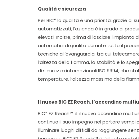
Qualità e sicurezza
Per BIC
la qualità è una priorità: grazie a
®
automatizzati, l’azienda è in grado di prod
elevati. Inoltre, prima di lasciare l’impianto
automatici di qualità durante tutto il proce
tecniche all’avanguardia, tra cui telecamere
l’altezza della fiamma, la stabilità e lo speg
di sicurezza internazionali ISO 9994, che stab
temperature, l’altezza massima della fiamm
Il nuovo BIC EZ Reach, l’accendino mult
BIC
EZ Reach™ è il nuovo accendino multius
®
continua il suo impegno nel portare semplici
illuminare luoghi difficili da raggiungere se
barbecue, BIC
EZ Reach™ è l’alleato perfe
®