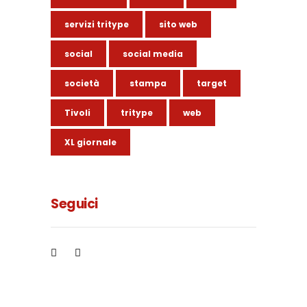
servizi tritype
sito web
social
social media
società
stampa
target
Tivoli
tritype
web
XL giornale
Seguici