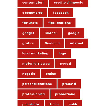
consumatori
credito d'imposta
e commerce
facebook
fatturato
fidelizzazione
gadget
Giornali
google
grafica
Guidonia
internet
local marketing
logo
motori di ricerca
negozi
negozio
online
personalizzazione
prodotti
professionisti
promozione
pubblicita
Radio
saldi