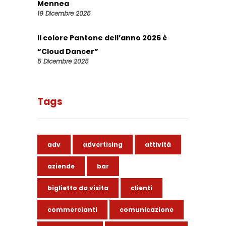
Mennea
19 Dicembre 2025
Il colore Pantone dell’anno 2026 è
“Cloud Dancer”
5 Dicembre 2025
Tags
adv
advertising
attività
aziende
bar
biglietto da visita
clienti
commercianti
comunicazione