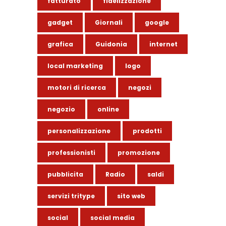
fatturato
fidelizzazione
gadget
Giornali
google
grafica
Guidonia
internet
local marketing
logo
motori di ricerca
negozi
negozio
online
personalizzazione
prodotti
professionisti
promozione
pubblicita
Radio
saldi
servizi tritype
sito web
social
social media