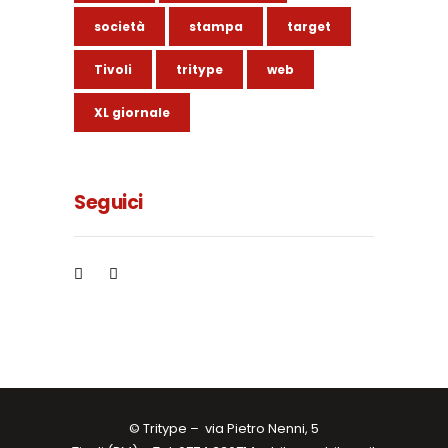
società
stampa
target
Tivoli
tritype
web
XL giornale
Seguici
© Tritype –
via Pietro Nenni, 5