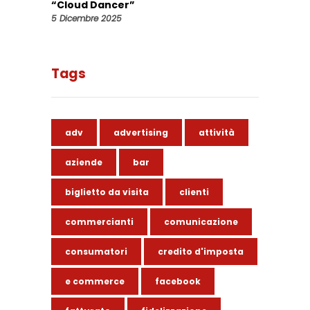
“Cloud Dancer”
5 Dicembre 2025
Tags
adv
advertising
attività
aziende
bar
biglietto da visita
clienti
commercianti
comunicazione
consumatori
credito d'imposta
e commerce
facebook