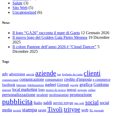
Salute
(3)
Sito Web
(5)
Uncategorized
(6)
News
Il logo “GA26” racconta il mare di Gaeta
12 Gennaio 2026
Il nuovo logo del Golden Gala Pietro Mennea
19 Dicembre
2025
Il colore Pantone dell’anno 2026 è “Cloud Dancer”
5
Dicembre 2025
Tags
aziende
clienti
adv
advertising
attività
bar
biglietto da visita
comunicazione
credito d'imposta
consumatori
e commerce
commercianti
grafica
gadget
Guidonia
facebook
Giornali
fatturato
fidelizzazione
google
local marketing
logo
negozi
internet
motori di ricerca
negozio
online
personalizzazione
promozione
prodotti
professionisti
pubblicita
social
saldi
social
Radio
servizi tritype
sito web
Tivoli
tritype
stampa
media
web
target
società
XL giornale