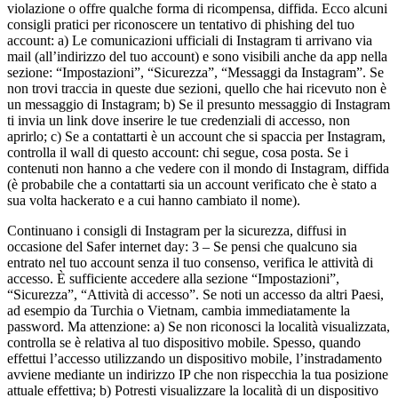
violazione o offre qualche forma di ricompensa, diffida. Ecco alcuni
consigli pratici per riconoscere un tentativo di phishing del tuo
account: a) Le comunicazioni ufficiali di Instagram ti arrivano via
mail (all’indirizzo del tuo account) e sono visibili anche da app nella
sezione: “Impostazioni”, “Sicurezza”, “Messaggi da Instagram”. Se
non trovi traccia in queste due sezioni, quello che hai ricevuto non è
un messaggio di Instagram; b) Se il presunto messaggio di Instagram
ti invia un link dove inserire le tue credenziali di accesso, non
aprirlo; c) Se a contattarti è un account che si spaccia per Instagram,
controlla il wall di questo account: chi segue, cosa posta. Se i
contenuti non hanno a che vedere con il mondo di Instagram, diffida
(è probabile che a contattarti sia un account verificato che è stato a
sua volta hackerato e a cui hanno cambiato il nome).
Continuano i consigli di Instagram per la sicurezza, diffusi in
occasione del Safer
internet
day: 3 – Se pensi che qualcuno sia
entrato nel tuo account senza il tuo consenso, verifica le attività di
accesso. È sufficiente accedere alla sezione “Impostazioni”,
“Sicurezza”, “Attività di accesso”. Se noti un accesso da altri Paesi,
ad esempio da Turchia o Vietnam, cambia immediatamente la
password. Ma attenzione: a) Se non riconosci la località visualizzata,
controlla se è relativa al tuo dispositivo mobile. Spesso, quando
effettui l’accesso utilizzando un dispositivo mobile, l’instradamento
avviene mediante un indirizzo IP che non rispecchia la tua posizione
attuale effettiva; b) Potresti visualizzare la località di un dispositivo