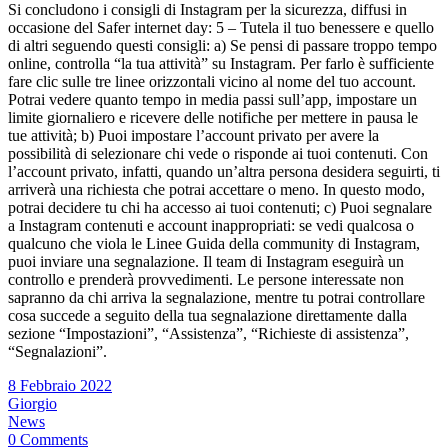
Si concludono i consigli di Instagram per la sicurezza, diffusi in
occasione del Safer
internet
day: 5 – Tutela il tuo benessere e quello
di altri seguendo questi consigli: a) Se pensi di passare troppo tempo
online, controlla “la tua attività” su Instagram. Per farlo è sufficiente
fare clic sulle tre linee orizzontali vicino al nome del tuo account.
Potrai vedere quanto tempo in media passi sull’app, impostare un
limite giornaliero e ricevere delle notifiche per mettere in pausa le
tue attività; b) Puoi impostare l’account privato per avere la
possibilità di selezionare chi vede o risponde ai tuoi contenuti. Con
l’account privato, infatti, quando un’altra persona desidera seguirti, ti
arriverà una richiesta che potrai accettare o meno. In questo modo,
potrai decidere tu chi ha accesso ai tuoi contenuti; c) Puoi segnalare
a Instagram contenuti e account inappropriati: se vedi qualcosa o
qualcuno che viola le Linee Guida della community di Instagram,
puoi inviare una segnalazione. Il team di Instagram eseguirà un
controllo e prenderà provvedimenti. Le persone interessate non
sapranno da chi arriva la segnalazione, mentre tu potrai controllare
cosa succede a seguito della tua segnalazione direttamente dalla
sezione “Impostazioni”, “Assistenza”, “Richieste di assistenza”,
“Segnalazioni”.
8 Febbraio 2022
Giorgio
News
0 Comments