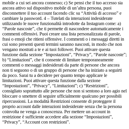
mobile a cui sei ancora connesso; c) Se pensi che il tuo accesso sia
ancora attivo sul dispositivo mobile di un’altra persona, puoi
disconnettere il tuo account facendo clic su “Attività di accesso” e
cambiare la password. 4 – Tutelati da interazioni indesiderate
utilizzando le nuove funzionalità introdotte da Instagram come: a)
“Parole nascoste”, che ti permette di nascondere automaticamente i
commenti offensivi. Puoi creare una lista personalizzata di parole,
frasi o emoji che ritieni offensive. I commenti o i messaggi diretti in
cui sono presenti questi termini saranno nascosti, in modo che non
vengano mostrati a te e ai tuoi follower. Puoi attivare questa
funzione dalla sezione “Impostazioni”, “Privacy”, “Parole nascoste”;
b) “Limitazioni”, che ti consente di limitare temporaneamente
commenti o messaggi indesiderati da parte di persone che ancora
non ti seguono o di un gruppo di persone che ha iniziato a seguirti
da poco. Sarai tu a decidere per quanto tempo applicare le
limitazioni. Puoi attivare questa funzione dalla sezione
“Impostazioni”, “Privacy”, “Limitazioni”; c) “Restrizioni”,
consigliato soprattutto alle persone che non si sentono a loro agio nel
bloccare o smettere di seguire ufficialmente qualcuno per possibili
ripercussioni. La modalità Restrizioni consente di proteggere il
proprio account dalle interazioni indesiderate senza che la persona
coinvolta ne venga a conoscenza. Per mettere un account in
restrizione è sufficiente accedere alla sezione “Impostazioni”,
“Privacy”, “Account con restrizioni”.