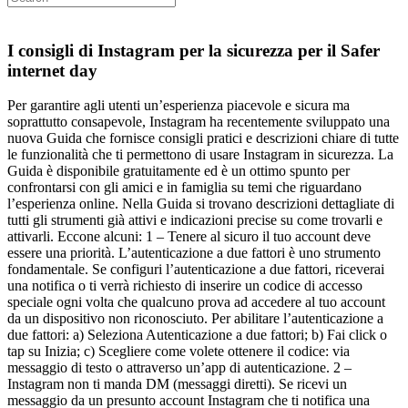
I consigli di Instagram per la sicurezza per il Safer
internet day
Per garantire agli utenti un’esperienza piacevole e sicura ma
soprattutto consapevole, Instagram ha recentemente sviluppato una
nuova Guida che fornisce consigli pratici e descrizioni chiare di tutte
le funzionalità che ti permettono di usare Instagram in sicurezza. La
Guida è disponibile gratuitamente ed è un ottimo spunto per
confrontarsi con gli amici e in famiglia su temi che riguardano
l’esperienza online. Nella Guida si trovano descrizioni dettagliate di
tutti gli strumenti già attivi e indicazioni precise su come trovarli e
attivarli. Eccone alcuni: 1 – Tenere al sicuro il tuo account deve
essere una priorità. L’autenticazione a due fattori è uno strumento
fondamentale. Se configuri l’autenticazione a due fattori, riceverai
una notifica o ti verrà richiesto di inserire un codice di accesso
speciale ogni volta che qualcuno prova ad accedere al tuo account
da un dispositivo non riconosciuto. Per abilitare l’autenticazione a
due fattori: a) Seleziona Autenticazione a due fattori; b) Fai click o
tap su Inizia; c) Scegliere come volete ottenere il codice: via
messaggio di testo o attraverso un’app di autenticazione. 2 –
Instagram non ti manda DM (messaggi diretti). Se ricevi un
messaggio da un presunto account Instagram che ti notifica una