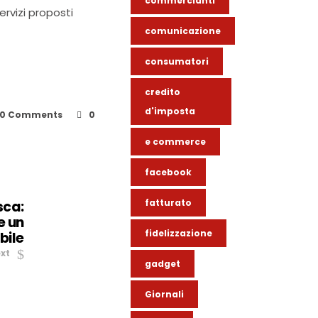
commercianti
ervizi proposti
comunicazione
consumatori
credito
d'imposta
0 Comments
0
e commerce
facebook
fatturato
sca:
e un
fidelizzazione
bile
xt
gadget
Giornali