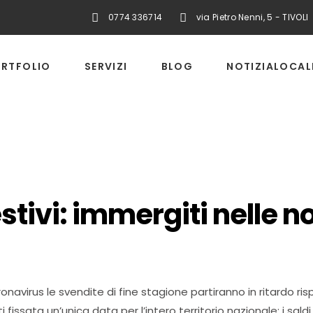
0774 336714
via Pietro Nenni, 5 - TIVOLI
RTFOLIO
SERVIZI
BLOG
NOTIZIALOCAL
estivi: immergiti nelle n
navirus le svendite di fine stagione partiranno in ritardo risp
fissata un’unica data per l’intero territorio nazionale: i saldi i