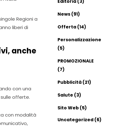
Editoria
(3)
News
(91)
 singole Regioni a
Offerta
(14)
nno liberi di
Personalizzazione
(5)
ivi, anche
PROMOZIONALE
(7)
Pubblicità
(21)
rcando con una
Salute
(3)
ulle offerte.
Sito Web
(5)
ica con modalità
Uncategorized
(6)
comunicativo,