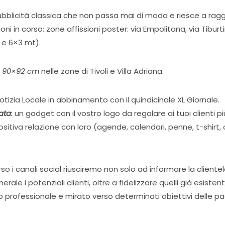
ubblicità classica che non passa mai di moda e riesce a rag
ni in corso; zone affissioni poster: via Empolitana, via Tiburti
e 6×3 mt).
 90×92 cm
nelle zone di Tivoli e Villa Adriana.
otizia Locale in abbinamento con il quindicinale XL Giornale.
ata
:
un gadget con il vostro logo da regalare ai tuoi clienti p
tiva relazione con loro (agende, calendari, penne, t-shirt, o
rso i canali social riusciremo non solo ad informare la cliente
 i potenziali clienti, oltre a fidelizzare quelli già esistent
o professionale e mirato verso determinati obiettivi delle p