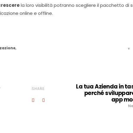
ccrescere
la loro visibilità potranno scegliere il pacchetto di s
cazione online e offline.
,
zzazione
,
La tua Azienda in ta
SHARE
perché sviluppar
app mo
Ne