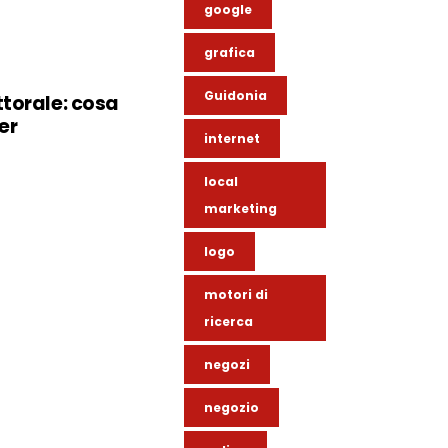
google
grafica
Guidonia
torale: cosa
per
internet
o
local
marketing
logo
motori di
ricerca
negozi
negozio