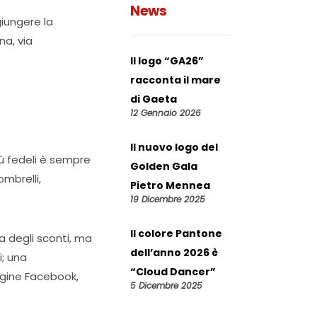
News
giungere la
na, via
Il logo “GA26”
racconta il mare
di Gaeta
12 Gennaio 2026
Il nuovo logo del
iù fedeli è sempre
Golden Gala
mbrelli,
Pietro Mennea
19 Dicembre 2025
Il colore Pantone
la degli sconti, ma
dell’anno 2026 è
i; una
“Cloud Dancer”
agine Facebook,
5 Dicembre 2025