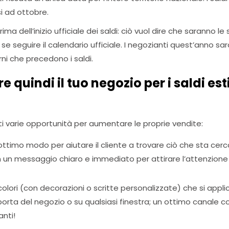
si ad ottobre.
ma dell’inizio ufficiale dei saldi: ciò vuol dire che saranno le
se seguire il calendario ufficiale. I negozianti quest’anno sara
ni che precedono i saldi.
 quindi il tuo negozio per i saldi est
i varie opportunità per aumentare le proprie vendite:
 ottimo modo per aiutare il cliente a trovare ciò che sta ce
un messaggio chiaro e immediato per attirare l’attenzione s
 colori (con decorazioni o scritte personalizzate) che si appl
a porta del negozio o su qualsiasi finestra; un ottimo canale 
anti!