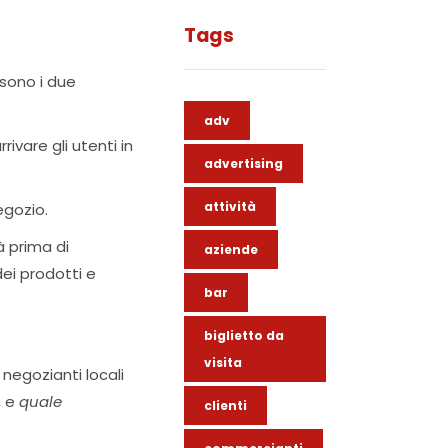
Tags
i sono i due
adv
rivare gli utenti in
advertising
attività
egozio.
à prima di
aziende
dei prodotti e
bar
biglietto da
visita
 negozianti locali
, e
quale
clienti